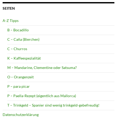
SEITEN
A-Z Tipps
B – Bocadillo
C – Caña (Bierchen)
C – Churros
K – Kaffeespezialität
M – Mandarine, Clementine oder Satsuma?
O – Orangenzeit
P – para picar
P – Paella-Rezept (eigentlich aus Mallorca)
T – Trinkgeld – Spanier sind wenig trinkgeld-gebefreudig!
Datenschutzerklärung