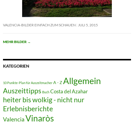
VALENCIA-BILDER EINFACH ZUM SCHAUEN
JULI 5, 2015
MEHR BILDER
→
KATEGORIEN
Allgemein
A - Z
10 Punkte-Plan für Auszeitmacher
Auszeittipps
Costa del Azahar
Buch
heiter bis wolkig - nicht nur
Erlebnisberichte
Vinaròs
Valencia