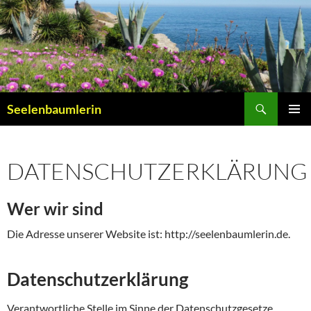
Zum
Inhalt
springen
Suchen
Seelenbaumlerin
PRIMÄR
MENÜ
DATENSCHUTZERKLÄRUNG
Wer wir sind
Die Adresse unserer Website ist: http://seelenbaumlerin.de.
Datenschutzerklärung
Verantwortliche Stelle im Sinne der Datenschutzgesetze,