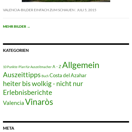
VALENCIA-BILDER EINFACH ZUM SCHAUEN
JULI 5, 2015
MEHR BILDER
→
KATEGORIEN
Allgemein
A - Z
10 Punkte-Plan für Auszeitmacher
Auszeittipps
Costa del Azahar
Buch
heiter bis wolkig - nicht nur
Erlebnisberichte
Vinaròs
Valencia
META