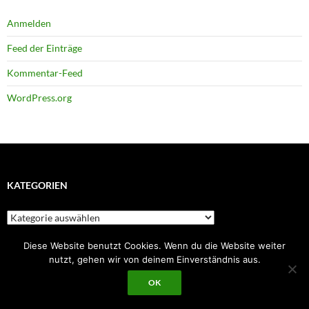
Anmelden
Feed der Einträge
Kommentar-Feed
WordPress.org
KATEGORIEN
Kategorien
Diese Website benutzt Cookies. Wenn du die Website weiter
nutzt, gehen wir von deinem Einverständnis aus.
NEUESTE BEITRÄGE
OK
12 hirnverbrannte Kurzgeschichten