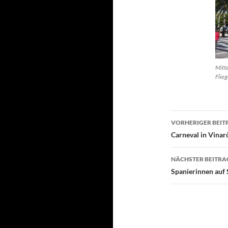
Mitt
Flie
Beitragsn
VORHERIGER BEIT
Carneval in Vinarò
NÄCHSTER BEITRA
Spanierinnen auf