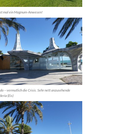
ist mal ein Magnum-Anwesen!
do – vermutlich die Crisis. Sehr nett anzusehende
eria (Eis)