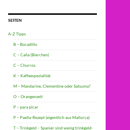
SEITEN
A-Z Tipps
B – Bocadillo
C – Caña (Bierchen)
C – Churros
K – Kaffeespezialität
M – Mandarine, Clementine oder Satsuma?
O – Orangenzeit
P – para picar
P – Paella-Rezept (eigentlich aus Mallorca)
T – Trinkgeld – Spanier sind wenig trinkgeld-