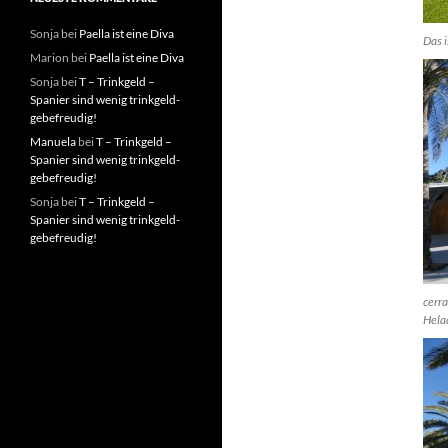
Sonja
bei
Paella ist eine Diva
Das 
Marion
bei
Paella ist eine Diva
Sonja
bei
T – Trinkgeld –
Spanier sind wenig trinkgeld-
gebefreudig!
Manuela
bei
T – Trinkgeld –
Spanier sind wenig trinkgeld-
gebefreudig!
Sonja
bei
T – Trinkgeld –
Spanier sind wenig trinkgeld-
gebefreudig!
cerra
Helad