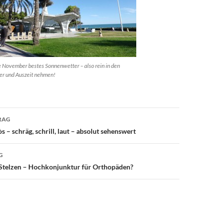
e November bestes Sonnenwetter – also rein in den
ger und Auszeit nehmen!
avigation
RAG
s – schräg, schrill, laut – absolut sehenswert
G
 Stelzen – Hochkonjunktur für Orthopäden?