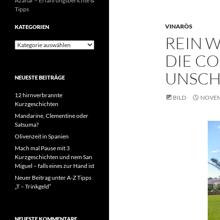
Azahar – Erfahrungsberichte &
Tipps
VINARÒS
KATEGORIEN
REIN 
Kategorien
DIE CO
UNSCH
NEUESTE BEITRÄGE
12 hirnverbrannte
BILD
NOVEM
Kurzgeschichten
Mandarine, Clementine oder
Satsuma?
Olivenzeit in Spanien
Mach mal Pause mit 3
Kurzgeschichten und nem San
Miguel – falls eines zur Hand ist
Neuer Beitrag unter A-Z Tipps
„T – Trinkgeld“
NEUESTE KOMMENTARE