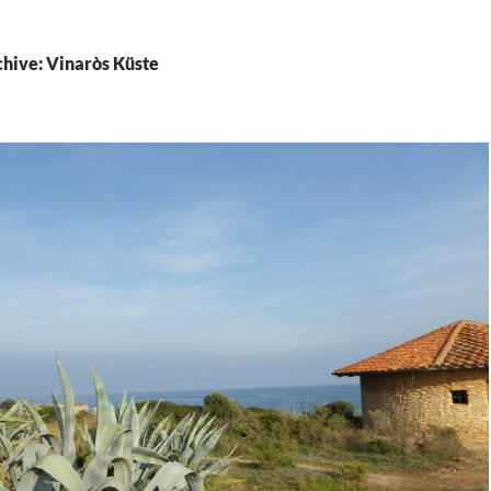
hive: Vinaròs Küste