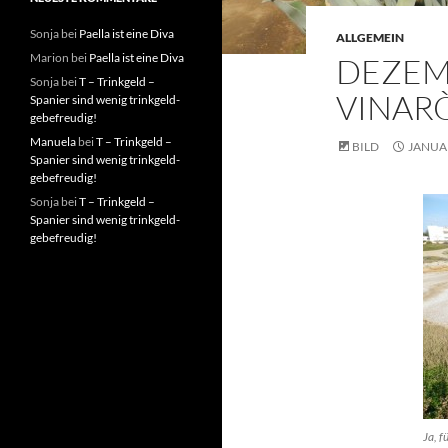
Sonja
bei
Paella ist eine Diva
ALLGEMEIN
Marion
bei
Paella ist eine Diva
DEZEM
Sonja
bei
T – Trinkgeld –
VINAR
Spanier sind wenig trinkgeld-
gebefreudig!
Manuela
bei
T – Trinkgeld –
BILD
JANUAR
Spanier sind wenig trinkgeld-
gebefreudig!
Sonja
bei
T – Trinkgeld –
Spanier sind wenig trinkgeld-
gebefreudig!
Ja, 