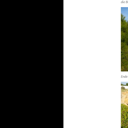
die 
Ende