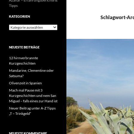
Azahar – Erfahrungsberichte &
Tipps
KATEGORIEN
Schlagwort-Arc
Kategorien
NEUESTE BEITRÄGE
12 hirnverbrannte
Kurzgeschichten
Mandarine, Clementine oder
Satsuma?
Olivenzeit in Spanien
Mach mal Pause mit 3
Kurzgeschichten und nem San
Miguel – falls eines zur Hand ist
Neuer Beitrag unter A-Z Tipps
„T – Trinkgeld“
NEUESTE KOMMENTARE