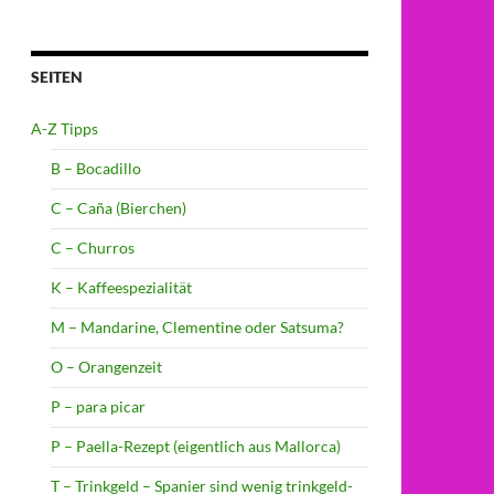
SEITEN
A-Z Tipps
B – Bocadillo
C – Caña (Bierchen)
C – Churros
K – Kaffeespezialität
M – Mandarine, Clementine oder Satsuma?
O – Orangenzeit
P – para picar
P – Paella-Rezept (eigentlich aus Mallorca)
T – Trinkgeld – Spanier sind wenig trinkgeld-