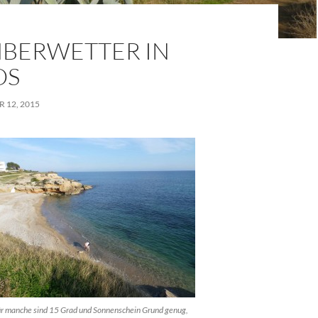
BERWETTER IN
ÒS
 12, 2015
für manche sind 15 Grad und Sonnenschein Grund genug,