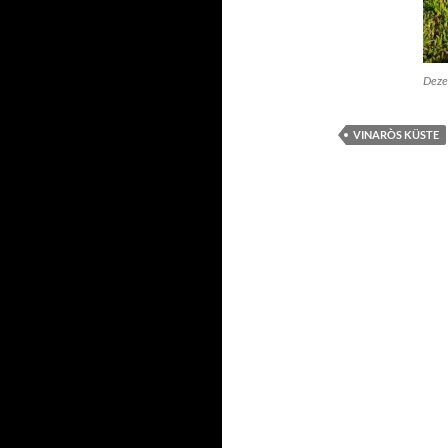
Deze
VINARÒS KÜSTE