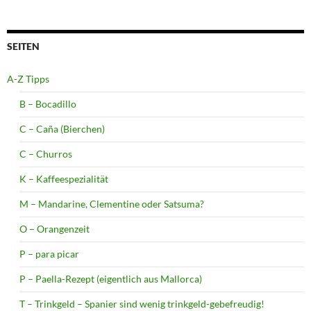
SEITEN
A-Z Tipps
B – Bocadillo
C – Caña (Bierchen)
C – Churros
K – Kaffeespezialität
M – Mandarine, Clementine oder Satsuma?
O – Orangenzeit
P – para picar
P – Paella-Rezept (eigentlich aus Mallorca)
T – Trinkgeld – Spanier sind wenig trinkgeld-gebefreudig!